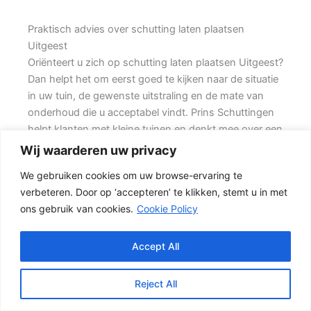
Praktisch advies over schutting laten plaatsen
Uitgeest
Oriënteert u zich op schutting laten plaatsen Uitgeest?
Dan helpt het om eerst goed te kijken naar de situatie
in uw tuin, de gewenste uitstraling en de mate van
onderhoud die u acceptabel vindt. Prins Schuttingen
helpt klanten met kleine tuinen en denkt mee over een
duurzame oplossing.
Wij waarderen uw privacy
We gebruiken cookies om uw browse-ervaring te
Een goede schutting begint bij een duidelijke keuze.
verbeteren. Door op ‘accepteren’ te klikken, stemt u in met
Wilt u vooral privacy, dan is een dichte schutting
ons gebruik van cookies.
Cookie Policy
meestal de beste keuze. Ook de ondergrond, de
lengte van de schutting en de aanwezigheid van
poorten of hoeken hebben invloed op de beste
Accept All
oplossing.
Reject All
De juiste keuze voor uw tuin