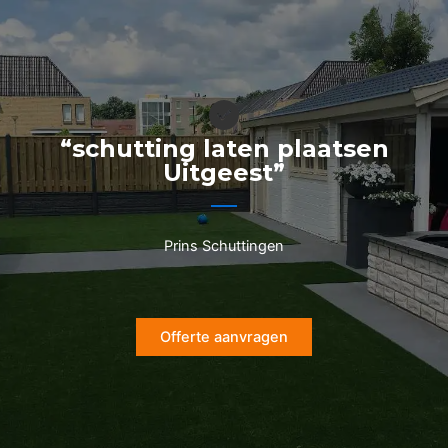
Ga
naar
de
inhoud
“schutting laten plaatsen
Uitgeest”
Prins Schuttingen
Offerte aanvragen