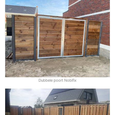
Dubbele poort Nobifix