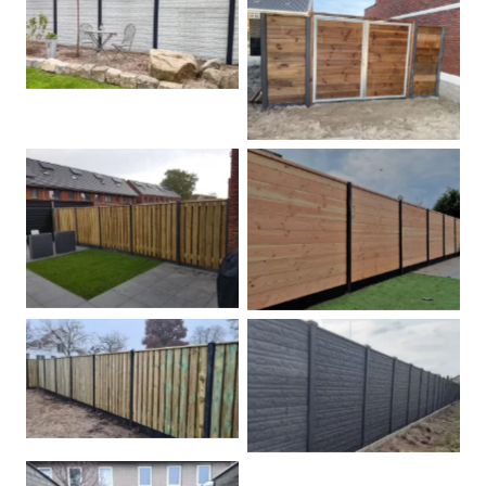
Betonschutting
Dubbele poort
Betonpalen schutting
Douglas
Hout beton schuttingen
Rots motief antraciet