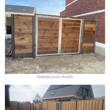
Dubbele poort Nobifix