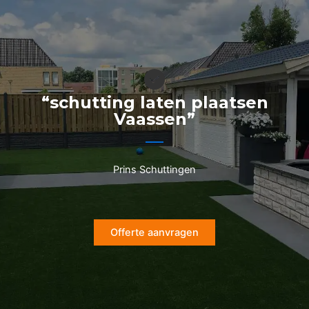
Ga
naar
de
inhoud
“schutting laten plaatsen
Vaassen”
Prins Schuttingen
Offerte aanvragen