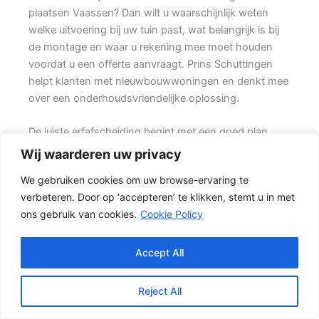
plaatsen Vaassen? Dan wilt u waarschijnlijk weten
welke uitvoering bij uw tuin past, wat belangrijk is bij
de montage en waar u rekening mee moet houden
voordat u een offerte aanvraagt. Prins Schuttingen
helpt klanten met nieuwbouwwoningen en denkt mee
over een onderhoudsvriendelijke oplossing.
De juiste erfafscheiding begint met een goed plan.
Wilt u vooral privacy, dan is een dichte schutting
Wij waarderen uw privacy
meestal de beste keuze. Daarbij spelen ook zaken
We gebruiken cookies om uw browse-ervaring te
mee zoals windbelasting, hoogteverschillen,
verbeteren. Door op ‘accepteren’ te klikken, stemt u in met
grondsoort, erfgrens en de bereikbaarheid van de
ons gebruik van cookies.
Cookie Policy
tuin.
Welke schutting past bij uw tuin?
Accept All
In veel tuinen wordt gekozen voor een combinatie
van hout en beton. {Het beton zorgt voor een sterke
Reject All
basis, terwijl de houten delen zorgen voor een