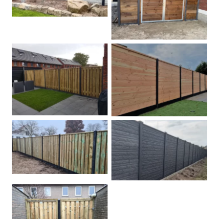
Dubbele poort
Betonpalen schutting
Douglas
Hout beton schuttingen
Rots motief antraciet