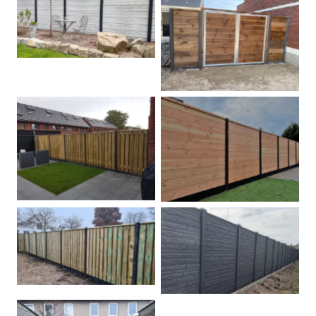
Betonschutting
Dubbele poort
Betonpalen schutting
Douglas
Hout beton schuttingen
Rots motief antraciet