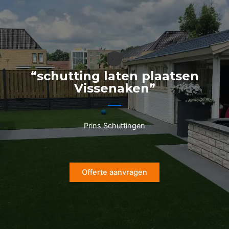
Ga
naar
de
inhoud
“schutting laten plaatsen
Vissenaken”
Prins Schuttingen
Offerte aanvragen