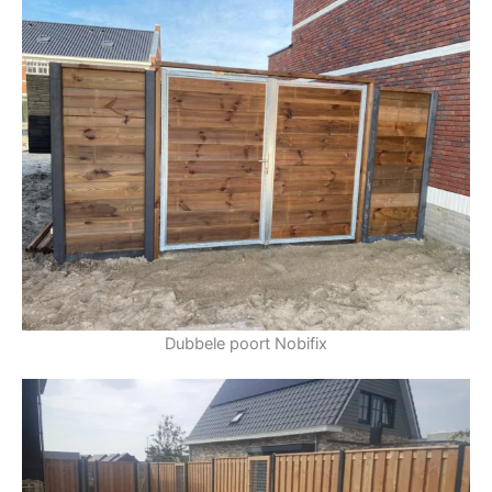
Dubbele poort Nobifix