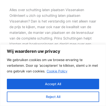
Alles over schutting laten plaatsen Vissenaken
Oriënteert u zich op schutting laten plaatsen
Vissenaken? Dan is het verstandig om niet alleen naar
de prijs te kijken, maar ook naar de kwaliteit van de
materialen, de manier van plaatsen en de levensduur
van de complete schutting. Prins Schuttingen helpt
klanten met hoekwoningen en denkt mee over een
duurzame oplossing.
Wij waarderen uw privacy
We gebruiken cookies om uw browse-ervaring te
Een goede schutting begint bij een duidelijke keuze.
verbeteren. Door op ‘accepteren’ te klikken, stemt u in met
Wilt u vooral privacy, dan is een dichte schutting
ons gebruik van cookies.
Cookie Policy
meestal de beste keuze. Daarbij spelen ook zaken
mee zoals windbelasting, hoogteverschillen,
grondsoort, erfgrens en de bereikbaarheid van de
Accept All
tuin.
Reject All
Welke schutting past bij uw tuin?