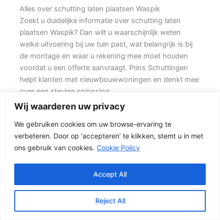
Alles over schutting laten plaatsen Waspik
Zoekt u duidelijke informatie over schutting laten
plaatsen Waspik? Dan wilt u waarschijnlijk weten
welke uitvoering bij uw tuin past, wat belangrijk is bij
de montage en waar u rekening mee moet houden
voordat u een offerte aanvraagt. Prins Schuttingen
helpt klanten met nieuwbouwwoningen en denkt mee
over een stevige oplossing.
Wij waarderen uw privacy
De juiste erfafscheiding begint met een goed plan.
We gebruiken cookies om uw browse-ervaring te
Wilt u zo min mogelijk onderhoud, dan is een
verbeteren. Door op ‘accepteren’ te klikken, stemt u in met
betonschutting of hout-beton combinatie vaak een
ons gebruik van cookies.
Cookie Policy
slimme keuze. Daarom is persoonlijk advies vaak
beter dan alleen online een standaardprijs bekijken.
Accept All
De juiste keuze voor uw tuin
Een hout-beton schutting is populair omdat deze
Reject All
stevig is en toch een warme uitstraling heeft. {De