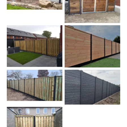
Dubbele poort
Betonpalen schutting
Douglas
Hout beton schuttingen
Rots motief antraciet