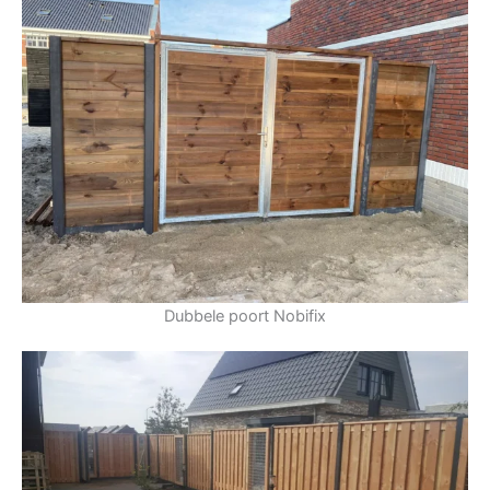
Dubbele poort Nobifix