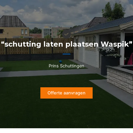
Ga
naar
de
inhoud
“schutting laten plaatsen Waspik”
Prins Schuttingen
Offerte aanvragen