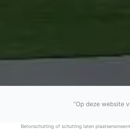
“Op deze website v
Betonschutting of schutting laten plaatsensmeer