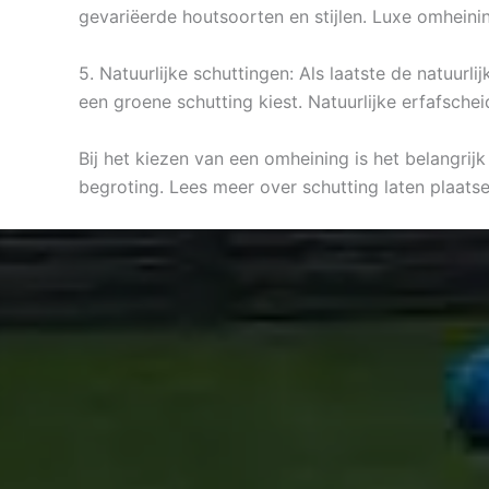
gevariëerde houtsoorten en stijlen. Luxe omheini
5. Natuurlijke schuttingen: Als laatste de natuurl
een groene schutting kiest. Natuurlijke erfafsche
Bij het kiezen van een omheining is het belangrij
begroting. Lees meer over schutting laten plaa