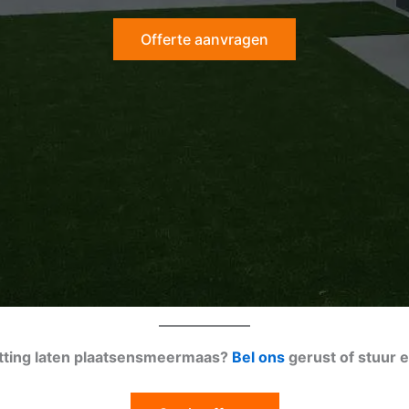
Offerte aanvragen
utting laten plaatsensmeermaas?
Bel ons
gerust of stuur 