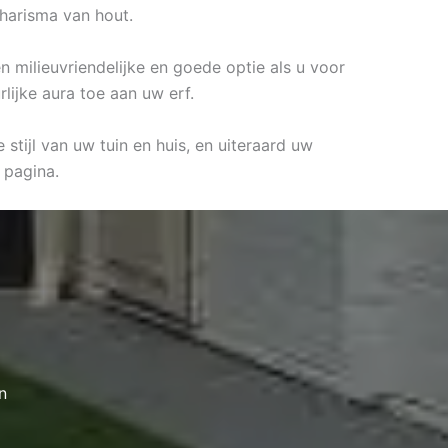
charisma van hout.
en milieuvriendelijke en goede optie als u voor
lijke aura toe aan uw erf.
stijl van uw tuin en huis, en uiteraard uw
pagina.
n