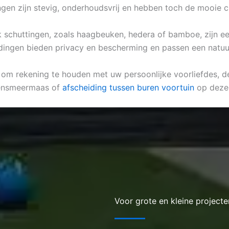
ngen zijn stevig, onderhoudsvrij en hebben toch de mooie 
ijk schuttingen, zoals haagbeuken, hedera of bamboe, zijn e
idingen bieden privacy en bescherming en passen een natuur
k om rekening te houden met uw persoonlijke voorliefdes, de 
tsensmeermaas of
afscheiding tussen buren voortuin
op deze 
Voor grote en kleine projecte