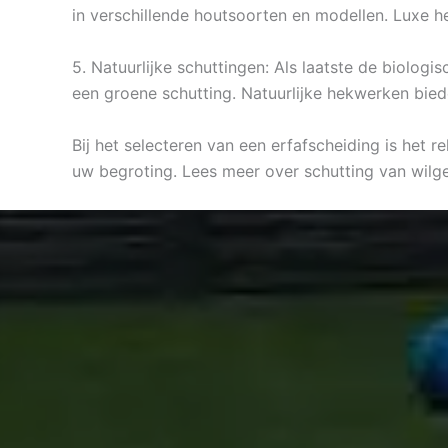
in verschillende houtsoorten en modellen. Luxe 
5. Natuurlijke schuttingen: Als laatste de biolog
een groene schutting. Natuurlijke hekwerken bied
Bij het selecteren van een erfafscheiding is het r
uw begroting. Lees meer over schutting van wilg