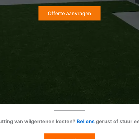
Offerte aanvragen
hutting van wilgentenen kosten?
Bel ons
gerust of stuur e