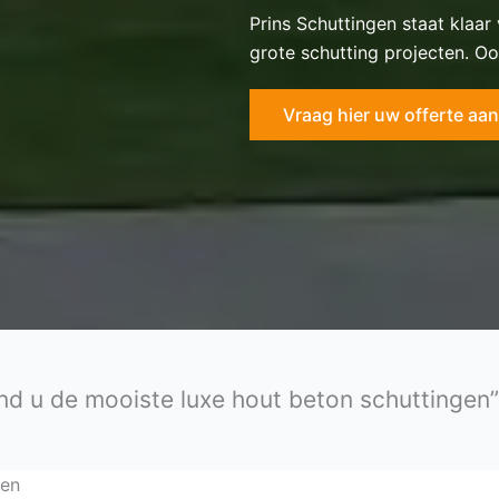
Prins Schuttingen staat klaar
grote schutting projecten. Oo
Vraag hier uw offerte aan
ind u de mooiste luxe hout beton schuttingen”
ten