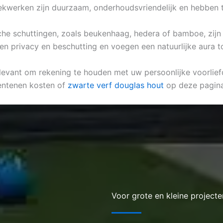
hekwerken zijn duurzaam, onderhoudsvriendelijk en hebben
ische schuttingen, zoals beukenhaag, hedera of bamboe, zij
en privacy en beschutting en voegen een natuurlijke aura t
elevant om rekening te houden met uw persoonlijke voorliefd
entenen kosten of
zwarte verf douglas hout
op deze pagina
Voor grote en kleine projecte