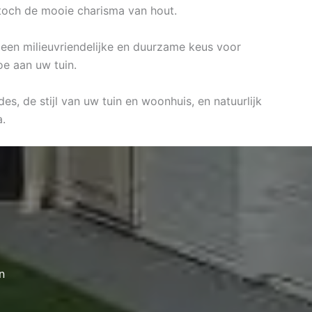
 toch de mooie charisma van hout.
n een milieuvriendelijke en duurzame keus voor
oe aan uw tuin.
es, de stijl van uw tuin en woonhuis, en natuurlijk
.
n