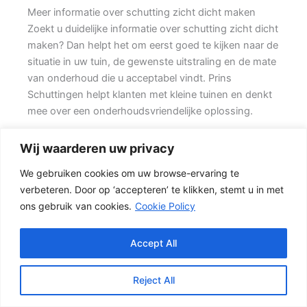
Meer informatie over schutting zicht dicht maken
Zoekt u duidelijke informatie over schutting zicht dicht
maken? Dan helpt het om eerst goed te kijken naar de
situatie in uw tuin, de gewenste uitstraling en de mate
van onderhoud die u acceptabel vindt. Prins
Schuttingen helpt klanten met kleine tuinen en denkt
mee over een onderhoudsvriendelijke oplossing.
De juiste erfafscheiding begint met een goed plan.
Wij waarderen uw privacy
Wilt u vooral privacy, dan is een dichte schutting
We gebruiken cookies om uw browse-ervaring te
meestal de beste keuze. Daarom is persoonlijk advies
verbeteren. Door op ‘accepteren’ te klikken, stemt u in met
vaak beter dan alleen online een standaardprijs
ons gebruik van cookies.
Cookie Policy
bekijken.
Schutting kiezen op basis van uitstraling en gebruik
Accept All
Een hout-beton schutting is populair omdat deze
stevig is en toch een warme uitstraling heeft. {De
Reject All
betonpalen en betonplaten zorgen voor stabiliteit,