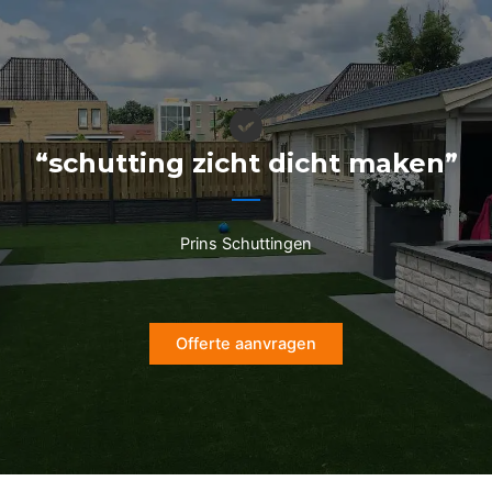
Ga
naar
de
inhoud
“schutting zicht dicht maken”
Prins Schuttingen
Offerte aanvragen