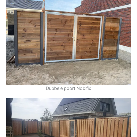
Dubbele poort Nobifix