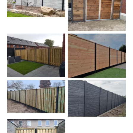
Betonschutting
Dubbele poort
Betonpalen schutting
Douglas
Hout beton schuttingen
Rots motief antraciet