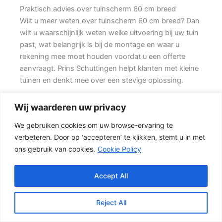
Praktisch advies over tuinscherm 60 cm breed
Wilt u meer weten over tuinscherm 60 cm breed? Dan
wilt u waarschijnlijk weten welke uitvoering bij uw tuin
past, wat belangrijk is bij de montage en waar u
rekening mee moet houden voordat u een offerte
aanvraagt. Prins Schuttingen helpt klanten met kleine
tuinen en denkt mee over een stevige oplossing.
Een nette tuinafscheiding vraagt om meer dan alleen
Wij waarderen uw privacy
een paar schermen en palen. Wilt u vooral een luxe
We gebruiken cookies om uw browse-ervaring te
uitstraling, dan kan een hout-beton schutting met
verbeteren. Door op ‘accepteren’ te klikken, stemt u in met
hoge betonplaat of zwarte accenten goed passen.
ons gebruik van cookies.
Cookie Policy
Daarbij spelen ook zaken mee zoals windbelasting,
hoogteverschillen, grondsoort, erfgrens en de
bereikbaarheid van de tuin.
Accept All
Welke schutting past bij uw tuin?
Reject All
In veel tuinen wordt gekozen voor een combinatie