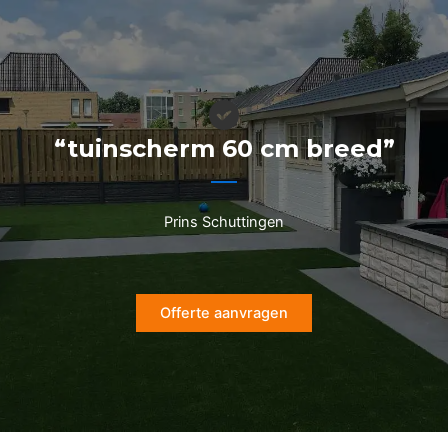
Ga
naar
de
inhoud
“tuinscherm 60 cm breed”
Prins Schuttingen
Offerte aanvragen