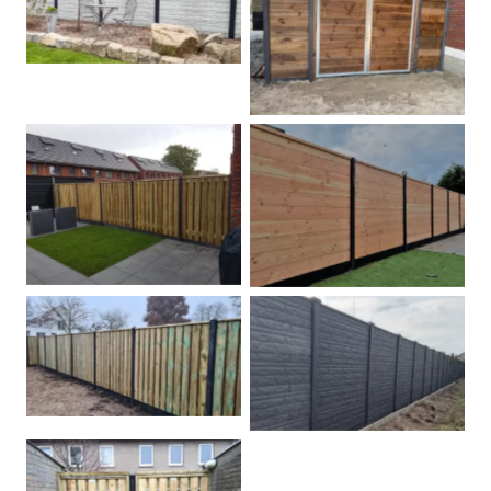
Betonschutting
Dubbele poort
Betonpalen schutting
Douglas
Hout beton schuttingen
Rots motief antraciet