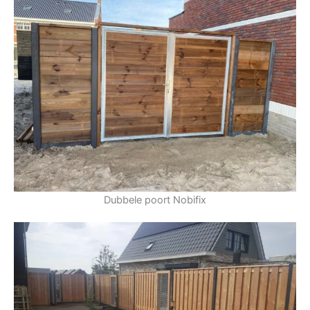
Dubbele poort Nobifix