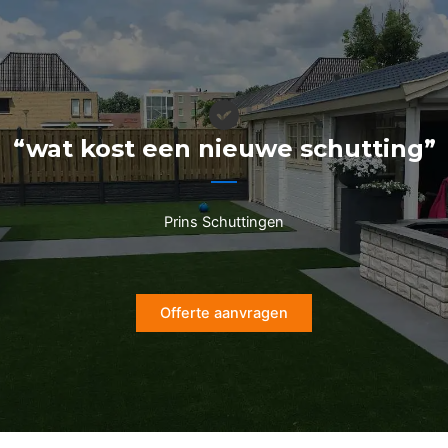
Ga
naar
de
inhoud
“wat kost een nieuwe schutting”
Prins Schuttingen
Offerte aanvragen