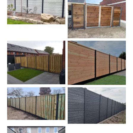
Betonschutting
Dubbele poort
Betonpalen schutting
Douglas
Hout beton schuttingen
Rots motief antraciet