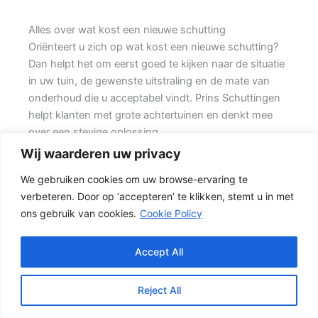
Alles over wat kost een nieuwe schutting
Oriënteert u zich op wat kost een nieuwe schutting?
Dan helpt het om eerst goed te kijken naar de situatie
in uw tuin, de gewenste uitstraling en de mate van
onderhoud die u acceptabel vindt. Prins Schuttingen
helpt klanten met grote achtertuinen en denkt mee
over een stevige oplossing.
Wij waarderen uw privacy
De juiste erfafscheiding begint met een goed plan.
We gebruiken cookies om uw browse-ervaring te
Wilt u zo min mogelijk onderhoud, dan is een
verbeteren. Door op ‘accepteren’ te klikken, stemt u in met
betonschutting of hout-beton combinatie vaak een
ons gebruik van cookies.
Cookie Policy
slimme keuze. Ook de ondergrond, de lengte van de
schutting en de aanwezigheid van poorten of hoeken
hebben invloed op de beste oplossing.
Accept All
Schutting kiezen op basis van uitstraling en gebruik
Reject All
Een hout-beton schutting is populair omdat deze