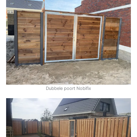
Dubbele poort Nobifix