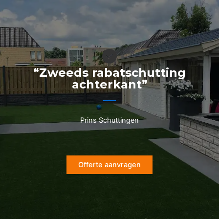
Ga
naar
de
inhoud
“Zweeds rabatschutting
achterkant”
Prins Schuttingen
Offerte aanvragen