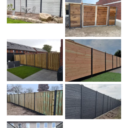
Betonschutting
Dubbele poort
Betonpalen schutting
Douglas
Hout beton schuttingen
Rots motief antraciet