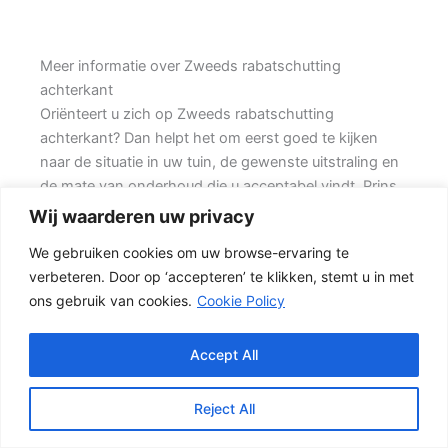
Meer informatie over Zweeds rabatschutting
achterkant
Oriënteert u zich op Zweeds rabatschutting
achterkant? Dan helpt het om eerst goed te kijken
naar de situatie in uw tuin, de gewenste uitstraling en
de mate van onderhoud die u acceptabel vindt. Prins
Schuttingen helpt klanten met hoekwoningen en
Wij waarderen uw privacy
denkt mee over een onderhoudsvriendelijke
We gebruiken cookies om uw browse-ervaring te
oplossing.
verbeteren. Door op ‘accepteren’ te klikken, stemt u in met
ons gebruik van cookies.
Cookie Policy
Een goede schutting begint bij een duidelijke keuze.
Wilt u zo min mogelijk onderhoud, dan is een
betonschutting of hout-beton combinatie vaak een
Accept All
slimme keuze. Daarom is persoonlijk advies vaak
beter dan alleen online een standaardprijs bekijken.
Reject All