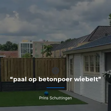
“paal op betonpoer wiebelt”
Prins Schuttingen