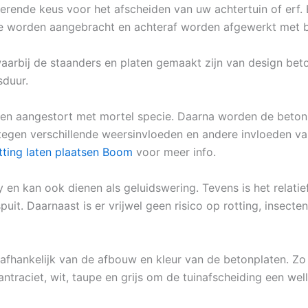
rende keus voor het afscheiden van uw achtertuin of erf. 
rde worden aangebracht en achteraf worden afgewerkt met b
waarbij de staanders en platen gemaakt zijn van design bet
sduur.
 en aangestort met mortel specie. Daarna worden de beton
 tegen verschillende weersinvloeden en andere invloeden va
tting laten plaatsen Boom
voor meer info.
y en kan ook dienen als geluidswering. Tevens is het relat
t. Daarnaast is er vrijwel geen risico op rotting, insecte
 afhankelijk van de afbouw en kleur van de betonplaten. Zo
ntraciet, wit, taupe en grijs om de tuinafscheiding een well