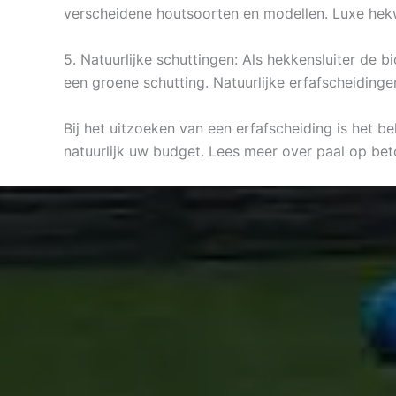
verscheidene houtsoorten en modellen. Luxe hek
5. Natuurlijke schuttingen: Als hekkensluiter de 
een groene schutting. Natuurlijke erfafscheidinge
Bij het uitzoeken van een erfafscheiding is het b
natuurlijk uw budget. Lees meer over paal op be