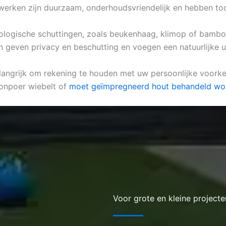
werken zijn duurzaam, onderhoudsvriendelijk en hebben to
biologische schuttingen, zoals beukenhaag, klimop of bambo
n geven privacy en beschutting en voegen een natuurlijke ui
elangrijk om rekening te houden met uw persoonlijke voorkeu
tonpoer wiebelt of
moet geïmpregneerd hout behandeld wo
Voor grote en kleine projecte