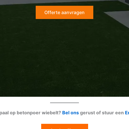
Offerte aanvragen
 paal op betonpoer wiebelt?
Bel ons
gerust of stuur een
E