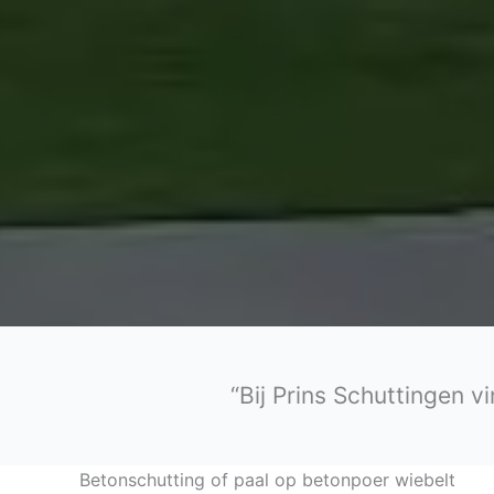
“Bij Prins Schuttingen v
Betonschutting of paal op betonpoer wiebelt