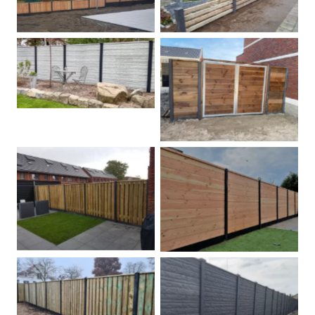
Betonschutting
Dubbele poort
Betonpalen schutting
Douglas
Hout beton schuttingen
Rots motief antraciet