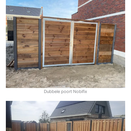
Dubbele poort Nobifix