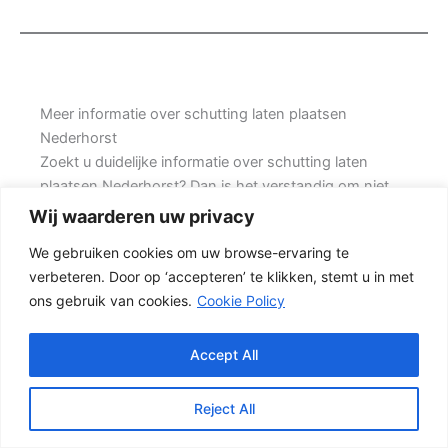
Meer informatie over schutting laten plaatsen
Nederhorst
Zoekt u duidelijke informatie over schutting laten
plaatsen Nederhorst? Dan is het verstandig om niet
alleen naar de prijs te kijken, maar ook naar de
Wij waarderen uw privacy
kwaliteit van de materialen, de manier van plaatsen en
We gebruiken cookies om uw browse-ervaring te
de levensduur van de complete schutting. Prins
verbeteren. Door op ‘accepteren’ te klikken, stemt u in met
Schuttingen helpt klanten met grote achtertuinen en
ons gebruik van cookies.
Cookie Policy
denkt mee over een stevige oplossing.
De juiste erfafscheiding begint met een goed plan.
Accept All
Wilt u zo min mogelijk onderhoud, dan is een
betonschutting of hout-beton combinatie vaak een
Reject All
slimme keuze. Ook de ondergrond, de lengte van de