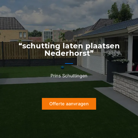
Ga
naar
de
inhoud
“schutting laten plaatsen
Nederhorst”
Prins Schuttingen
Offerte aanvragen