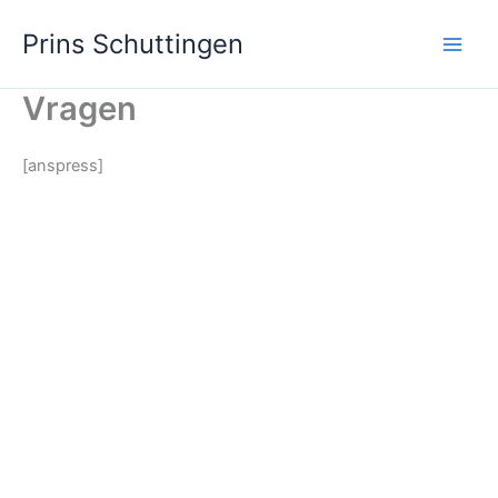
Ga
Prins Schuttingen
naar
de
inhoud
Vragen
[anspress]