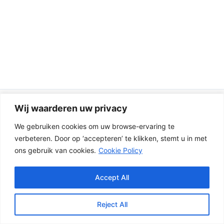
Wij waarderen uw privacy
Copyright © 2026 Prins Schuttingen | Tel 0629062808 |
We gebruiken cookies om uw browse-ervaring te
Postadres: Verdunplein 17 | Box A3608 | 5627SZ | Eindhoven
verbeteren. Door op ‘accepteren’ te klikken, stemt u in met
ons gebruik van cookies.
Cookie Policy
Accept All
De nieuwe showtuin is binnenkort klaar. Neem contact op voor
een bezoek.
Reject All